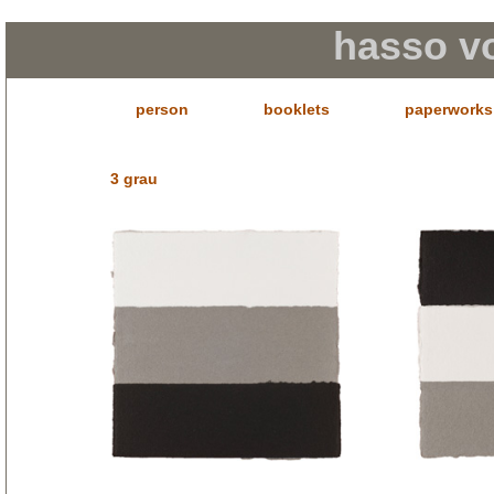
hasso v
person
booklets
paperworks
3 grau